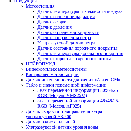
Продукция
Метеостанция
Датчик температуры и влажности воздуха
Датчик солнечной радиации
Датчик осадков
Датчик давления
Датчик оптической видимости
Датчик направления ветра
Ультразвуковой датчик ветра
Датчик состояния дорожного покрытия
Датчик температуры дорожного покрытия
Датчик скорости воздушного потока
НЕЙРОПУИД
Видеокомплекс метеосистемы
Контроллер метеостанции
Датчик интенсивности движения «Аркен СМ»
Табло и знаки переменной информации
Знак переменной информации 80х64/25-
RGB (Модель VMS25M)
Знак переменной информации 48х48/25-
RGB (Модель АF025)
Датчик скорости и направления ветра
ультразвуковой УЗ-200
Датчик радиоканальный
Ультразвуковой датчик уровня воды