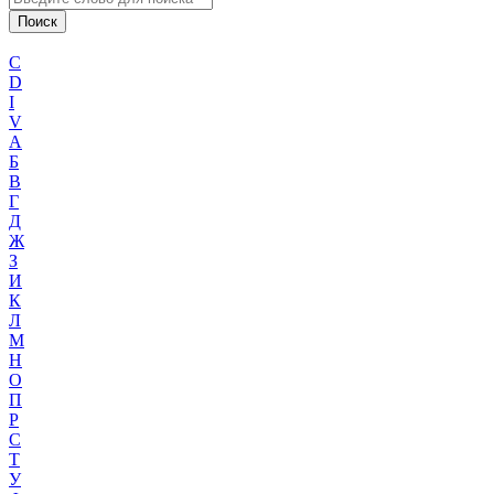
C
D
I
V
А
Б
В
Г
Д
Ж
З
И
К
Л
М
Н
О
П
Р
С
Т
У