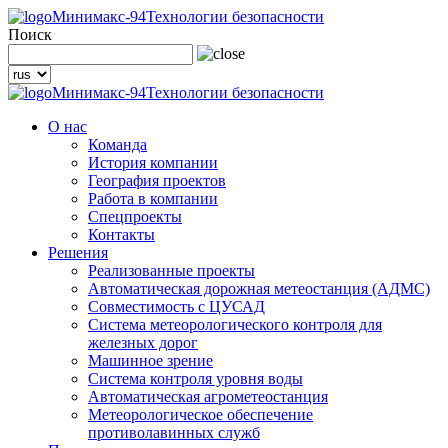
Минимакс-94
Технологии безопасности
Поиск
Минимакс-94
Технологии безопасности
О нас
Команда
История компании
География проектов
Работа в компании
Спецпроекты
Контакты
Решения
Реализованные проекты
Автоматическая дорожная метеостанция (АДМС)
Совместимость с ЦУСАД
Система метеорологического контроля для
железных дорог
Машинное зрение
Система контроля уровня воды
Автоматическая агрометеостанция
Метеорологическое обеспечение
противолавинных служб