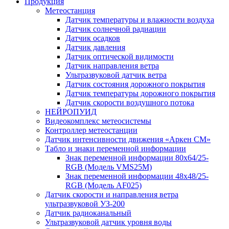
Продукция
Метеостанция
Датчик температуры и влажности воздуха
Датчик солнечной радиации
Датчик осадков
Датчик давления
Датчик оптической видимости
Датчик направления ветра
Ультразвуковой датчик ветра
Датчик состояния дорожного покрытия
Датчик температуры дорожного покрытия
Датчик скорости воздушного потока
НЕЙРОПУИД
Видеокомплекс метеосистемы
Контроллер метеостанции
Датчик интенсивности движения «Аркен СМ»
Табло и знаки переменной информации
Знак переменной информации 80х64/25-
RGB (Модель VMS25M)
Знак переменной информации 48х48/25-
RGB (Модель АF025)
Датчик скорости и направления ветра
ультразвуковой УЗ-200
Датчик радиоканальный
Ультразвуковой датчик уровня воды