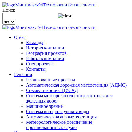
Минимакс-94
Технологии безопасности
Поиск
Минимакс-94
Технологии безопасности
О нас
Команда
История компании
География проектов
Работа в компании
Спецпроекты
Контакты
Решения
Реализованные проекты
Автоматическая дорожная метеостанция (АДМС)
Совместимость с ЦУСАД
Система метеорологического контроля для
железных дорог
Машинное зрение
Система контроля уровня воды
Автоматическая агрометеостанция
Метеорологическое обеспечение
противолавинных служб