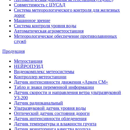
Совместимость с ЦУСАД
Система метеорологического контроля для железных
дорог
Машинное зрение
Система контроля уровня воды
Автоматическая агрометеостанция
Метеорологическое обеспечение противолавинных
служб
Продукция
Метеостанция
НЕЙРОПУИД
Видеокомплекс метеосистемы
Контроллер метеостанции
Датчик интенсивности движения «Аркен СМ»
Табло и знаки переменной информации
Датчик скорости и направления ветра ультразвуковой
УЗ-200
Датчик радиоканальный
Ультразвуковой датчик уровня воды
Оптический датчик состояния дороги
Датчик интенсивности обледенения
Датчик температуры и влажности грунта
Датчик мониторинга качества воздуха