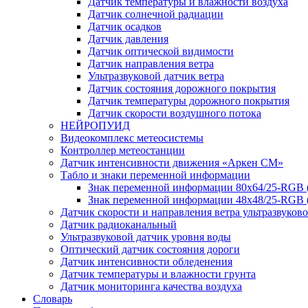
Датчик температуры и влажности воздуха
Датчик солнечной радиации
Датчик осадков
Датчик давления
Датчик оптической видимости
Датчик направления ветра
Ультразвуковой датчик ветра
Датчик состояния дорожного покрытия
Датчик температуры дорожного покрытия
Датчик скорости воздушного потока
НЕЙРОПУИД
Видеокомплекс метеосистемы
Контроллер метеостанции
Датчик интенсивности движения «Аркен СМ»
Табло и знаки переменной информации
Знак переменной информации 80х64/25-RGB
Знак переменной информации 48х48/25-RGB 
Датчик скорости и направления ветра ультразвуков
Датчик радиоканальный
Ультразвуковой датчик уровня воды
Оптический датчик состояния дороги
Датчик интенсивности обледенения
Датчик температуры и влажности грунта
Датчик мониторинга качества воздуха
Словарь