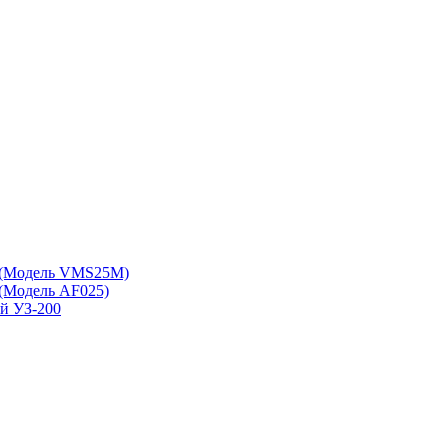
 (Модель VMS25M)
(Модель АF025)
ой УЗ-200