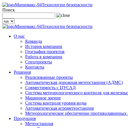
Минимакс-94
Технологии безопасности
Поиск
Минимакс-94
Технологии безопасности
О нас
Команда
История компании
География проектов
Работа в компании
Спецпроекты
Контакты
Решения
Реализованные проекты
Автоматическая дорожная метеостанция (АДМС)
Совместимость с ЦУСАД
Система метеорологического контроля для железны
Машинное зрение
Система контроля уровня воды
Автоматическая агрометеостанция
Метеорологическое обеспечение противолавинных
Продукция
Метеостанция