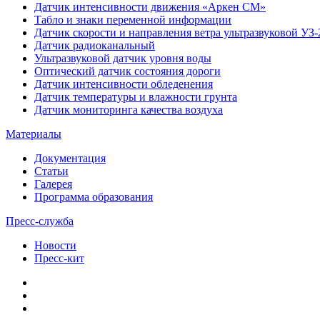
Датчик интенсивности движения «Аркен СМ»
Табло и знаки переменной информации
Датчик скорости и направления ветра ультразвуковой УЗ-
Датчик радиоканальный
Ультразвуковой датчик уровня воды
Оптический датчик состояния дороги
Датчик интенсивности обледенения
Датчик температуры и влажности грунта
Датчик мониторинга качества воздуха
Материалы
Документация
Статьи
Галерея
Программа образования
Пресс-служба
Новости
Пресс-кит