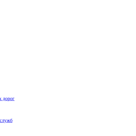
х дорог
 служб