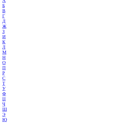
А
Б
В
Г
Д
Ж
З
И
К
Л
М
Н
О
П
Р
С
Т
У
Ф
Ц
Ч
Ш
Э
Ю