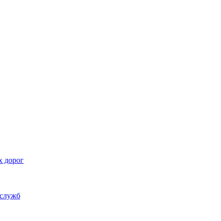
х дорог
 служб