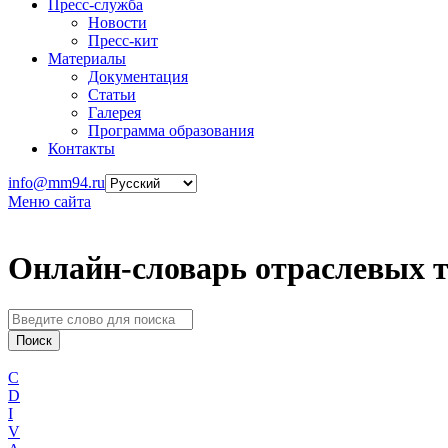
Пресс-служба
Новости
Пресс-кит
Материалы
Документация
Статьи
Галерея
Программа образования
Контакты
info@mm94.ru
Меню сайта
Онлайн-словарь отраслевых 
C
D
I
V