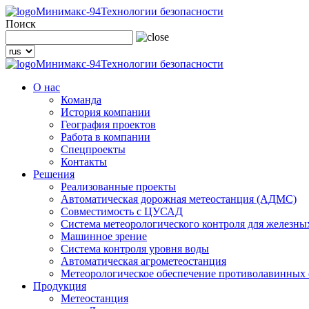
Минимакс-94
Технологии безопасности
Поиск
Минимакс-94
Технологии безопасности
О нас
Команда
История компании
География проектов
Работа в компании
Спецпроекты
Контакты
Решения
Реализованные проекты
Автоматическая дорожная метеостанция (АДМС)
Совместимость с ЦУСАД
Система метеорологического контроля для железны
Машинное зрение
Система контроля уровня воды
Автоматическая агрометеостанция
Метеорологическое обеспечение противолавинных
Продукция
Метеостанция