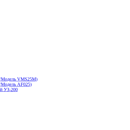
 (Модель VMS25M)
(Модель АF025)
ой УЗ-200