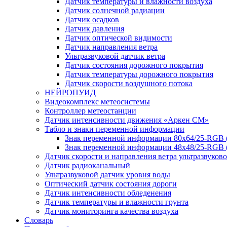
Датчик температуры и влажности воздуха
Датчик солнечной радиации
Датчик осадков
Датчик давления
Датчик оптической видимости
Датчик направления ветра
Ультразвуковой датчик ветра
Датчик состояния дорожного покрытия
Датчик температуры дорожного покрытия
Датчик скорости воздушного потока
НЕЙРОПУИД
Видеокомплекс метеосистемы
Контроллер метеостанции
Датчик интенсивности движения «Аркен СМ»
Табло и знаки переменной информации
Знак переменной информации 80х64/25-RGB
Знак переменной информации 48х48/25-RGB 
Датчик скорости и направления ветра ультразвуков
Датчик радиоканальный
Ультразвуковой датчик уровня воды
Оптический датчик состояния дороги
Датчик интенсивности обледенения
Датчик температуры и влажности грунта
Датчик мониторинга качества воздуха
Словарь