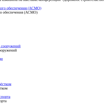
го обеспечения (АСМО)
ооружений
стком
орта