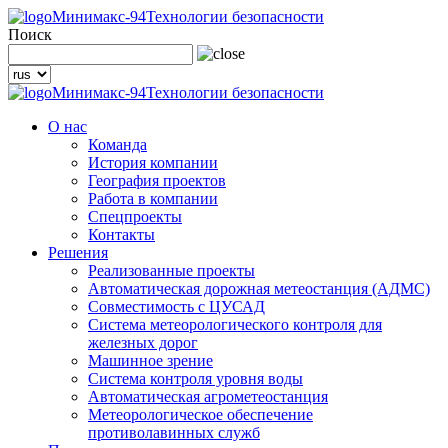
Минимакс-94
Технологии безопасности
Поиск
Минимакс-94
Технологии безопасности
О нас
Команда
История компании
География проектов
Работа в компании
Спецпроекты
Контакты
Решения
Реализованные проекты
Автоматическая дорожная метеостанция (АДМС)
Совместимость с ЦУСАД
Система метеорологического контроля для
железных дорог
Машинное зрение
Система контроля уровня воды
Автоматическая агрометеостанция
Метеорологическое обеспечение
противолавинных служб