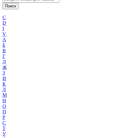
C
D
I
V
А
Б
В
Г
Д
Ж
З
И
К
Л
М
Н
О
П
Р
С
Т
У