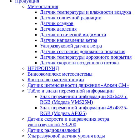
Продукция
Метеостанция
Датчик температуры и влажности воздуха
Датчик солнечной радиации
Датчик осадков
Датчик давления
Датчик оптической видимости
Датчик направления ветра
Ультразвуковой датчик ветра
Датчик состояния дорожного покрытия
Датчик температуры дорожного покрытия
Датчик скорости воздушного потока
НЕЙРОПУИД
Видеокомплекс метеосистемы
Контроллер метеостанции
Датчик интенсивности движения «Аркен СМ»
Табло и знаки переменной информации
Знак переменной информации 80х64/25-
RGB (Модель VMS25M)
Знак переменной информации 48х48/25-
RGB (Модель АF025)
Датчик скорости и направления ветра
ультразвуковой УЗ-200
Датчик радиоканальный
Ультразвуковой датчик уровня воды