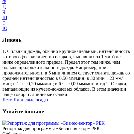
Ф
Ц
Ч
Ш
Э
Ю
Ливень
1. Сильный дождь, обычно крупнокапельный, интенсивность
которого (т.е. количество осадков, выпавших за 1 мин) не
ниже определенного предела. Предел этот тем ниже, чем
больше продолжительность дождя. Например, при
продолжительности в 5 мин ливнем следует считать дождь со
средней интенсивностью в 0,50 мм/мин; в 30 мин – 23 мм/
мин; в 1 ч – 0,20 мм/мин; в 6 ч – 0,09 мм/мин и т.д.2. Осадки,
выпадающие из кучево-дождевых облаков. В этом значении
чаще говорят: ливневые осадки.
Лето
Ливневые осадки
Узнайте больше
Репортаж для программы «Бизнес-вектор» РБК
События