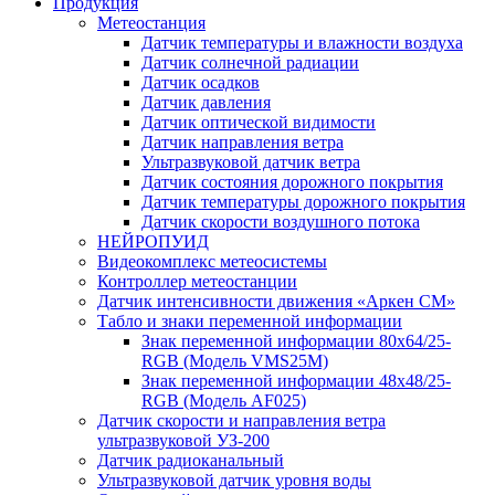
Продукция
Метеостанция
Датчик температуры и влажности воздуха
Датчик солнечной радиации
Датчик осадков
Датчик давления
Датчик оптической видимости
Датчик направления ветра
Ультразвуковой датчик ветра
Датчик состояния дорожного покрытия
Датчик температуры дорожного покрытия
Датчик скорости воздушного потока
НЕЙРОПУИД
Видеокомплекс метеосистемы
Контроллер метеостанции
Датчик интенсивности движения «Аркен СМ»
Табло и знаки переменной информации
Знак переменной информации 80х64/25-
RGB (Модель VMS25M)
Знак переменной информации 48х48/25-
RGB (Модель АF025)
Датчик скорости и направления ветра
ультразвуковой УЗ-200
Датчик радиоканальный
Ультразвуковой датчик уровня воды