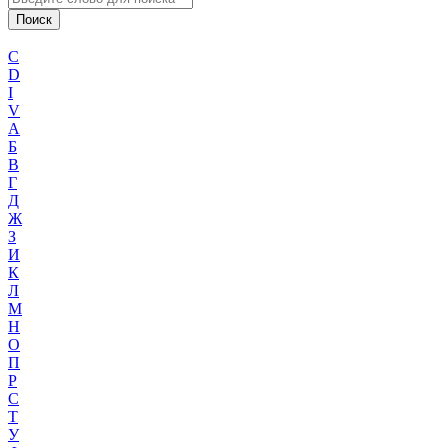
C
D
I
V
А
Б
В
Г
Д
Ж
З
И
К
Л
М
Н
О
П
Р
С
Т
У