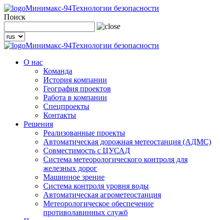
Минимакс-94
Технологии безопасности
Поиск
Минимакс-94
Технологии безопасности
О нас
Команда
История компании
География проектов
Работа в компании
Спецпроекты
Контакты
Решения
Реализованные проекты
Автоматическая дорожная метеостанция (АДМС)
Совместимость с ЦУСАД
Система метеорологического контроля для
железных дорог
Машинное зрение
Система контроля уровня воды
Автоматическая агрометеостанция
Метеорологическое обеспечение
противолавинных служб