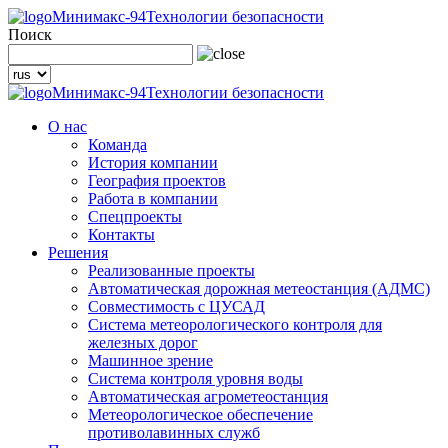
Минимакс-94
Технологии безопасности
Поиск
Минимакс-94
Технологии безопасности
О нас
Команда
История компании
География проектов
Работа в компании
Спецпроекты
Контакты
Решения
Реализованные проекты
Автоматическая дорожная метеостанция (АДМС)
Совместимость с ЦУСАД
Система метеорологического контроля для
железных дорог
Машинное зрение
Система контроля уровня воды
Автоматическая агрометеостанция
Метеорологическое обеспечение
противолавинных служб