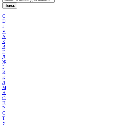
C
D
I
V
А
Б
В
Г
Д
Ж
З
И
К
Л
М
Н
О
П
Р
С
Т
У