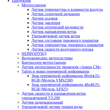
Продукция
Метеостанция
Датчик температуры и влажности воздуха
Датчик солнечной радиации
Датчик осадков
Датчик давления
Датчик оптической видимости
Датчик направления ветра
Ультразвуковой датчик ветра
Датчик состояния дорожного покрытия
Датчик температуры дорожного покрытия
Датчик скорости воздушного потока
НЕЙРОПУИД
Видеокомплекс метеосистемы
Контроллер метеостанции
Датчик интенсивности движения «Аркен СМ»
Табло и знаки переменной информации
Знак переменной информации 80х64/25-
RGB (Модель VMS25M)
Знак переменной информации 48х48/25-
RGB (Модель АF025)
Датчик скорости и направления ветра
ультразвуковой УЗ-200
Датчик радиоканальный
Ультразвуковой датчик уровня воды