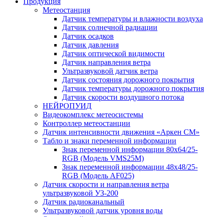
Продукция
Метеостанция
Датчик температуры и влажности воздуха
Датчик солнечной радиации
Датчик осадков
Датчик давления
Датчик оптической видимости
Датчик направления ветра
Ультразвуковой датчик ветра
Датчик состояния дорожного покрытия
Датчик температуры дорожного покрытия
Датчик скорости воздушного потока
НЕЙРОПУИД
Видеокомплекс метеосистемы
Контроллер метеостанции
Датчик интенсивности движения «Аркен СМ»
Табло и знаки переменной информации
Знак переменной информации 80х64/25-
RGB (Модель VMS25M)
Знак переменной информации 48х48/25-
RGB (Модель АF025)
Датчик скорости и направления ветра
ультразвуковой УЗ-200
Датчик радиоканальный
Ультразвуковой датчик уровня воды