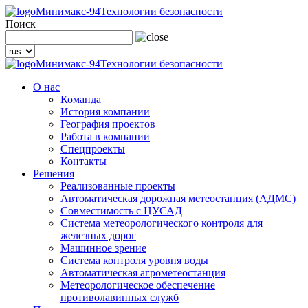
Минимакс-94
Технологии безопасности
Поиск
Минимакс-94
Технологии безопасности
О нас
Команда
История компании
География проектов
Работа в компании
Спецпроекты
Контакты
Решения
Реализованные проекты
Автоматическая дорожная метеостанция (АДМС)
Совместимость с ЦУСАД
Система метеорологического контроля для
железных дорог
Машинное зрение
Система контроля уровня воды
Автоматическая агрометеостанция
Метеорологическое обеспечение
противолавинных служб