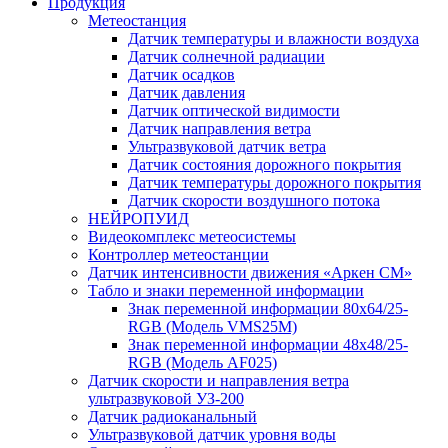
Продукция
Метеостанция
Датчик температуры и влажности воздуха
Датчик солнечной радиации
Датчик осадков
Датчик давления
Датчик оптической видимости
Датчик направления ветра
Ультразвуковой датчик ветра
Датчик состояния дорожного покрытия
Датчик температуры дорожного покрытия
Датчик скорости воздушного потока
НЕЙРОПУИД
Видеокомплекс метеосистемы
Контроллер метеостанции
Датчик интенсивности движения «Аркен СМ»
Табло и знаки переменной информации
Знак переменной информации 80х64/25-
RGB (Модель VMS25M)
Знак переменной информации 48х48/25-
RGB (Модель АF025)
Датчик скорости и направления ветра
ультразвуковой УЗ-200
Датчик радиоканальный
Ультразвуковой датчик уровня воды